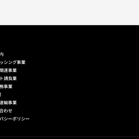
内
ッシング事業
関連事業
ト請負業
務事業
業
運輸事業
合わせ
バシーポリシー