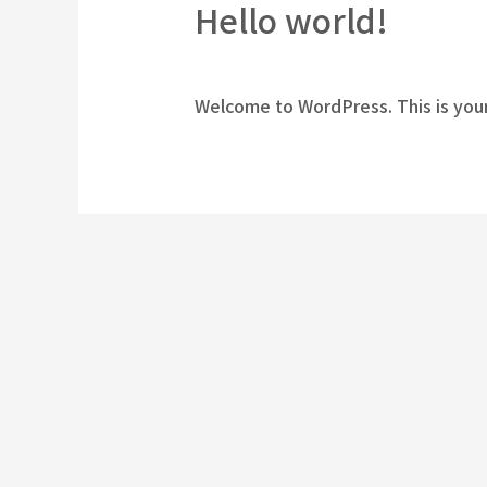
Hello world!
1件のコメント
/
Uncategorized
/ B
Welcome to WordPress. This is your f