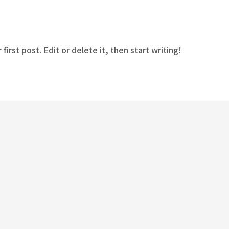
y
k-rex
irst post. Edit or delete it, then start writing!